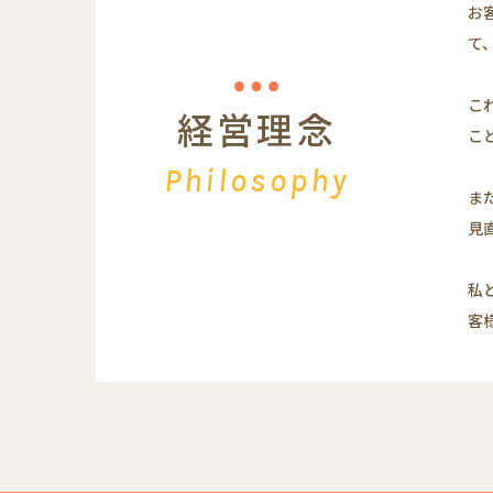
お
て
こ
経営理念
こ
Philosophy
ま
見
私
客