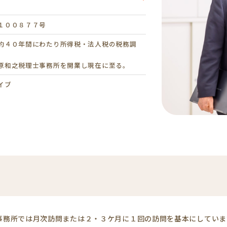
１００８７７号
約４０年間にわたり所得税・法人税の税務調
原和之税理士事務所を開業し現在に至る。
イブ
事務所では月次訪問または２・３ケ月に１回の訪問を基本にしていま