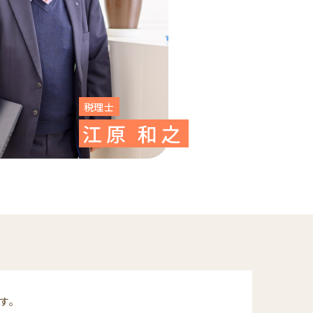
税理士
江原 和之
す。